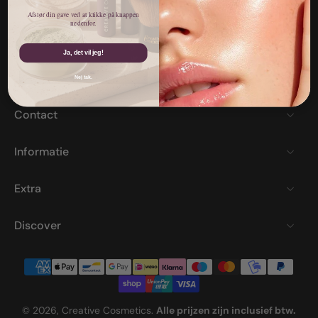
Afslør din gave ved at klikke på knappen
nedenfor.
Ja, det vil jeg!
Nej tak.
Contact
Informatie
Extra
Discover
© 2026,
Creative Cosmetics
.
Alle prijzen zijn inclusief btw.