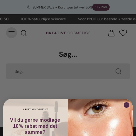
Kijk hier
SUMMER SALE - Kortingen tot wel 20%
 € 50
100% natuurlijke skincare
Voor 12:00 uur besteld = zelfde d
Søg...
Vil du gerne modtage
10% rabat med det
samme?