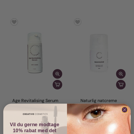
Age Revitalising Serum
Naturlig natcreme
€25,78
€39,20
Vil du gerne modtage
10% rabat med det
Viser 12/12