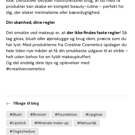
look. Derudover betyder multifunktionel brug, at du med få
produkter kan skabe en komplet beauty-rutine – perfekt for
dig, der elsker minimalisme eller bæredygtighed.
Din skønhed, dine regler
Det smukke ved makeup er, at
der ikke findes faste regler
! Så
tag gloss, blush eller øjenskygge og brug dem, præcis som du
har lyst. Med produkterne fra Creative Cosmetics opdager du
hele tiden nye måder at få din smukkeste udgave til at stråle –
helt uden behov for en fyldt makeupkuffert.
Og del endelig dine tips og oplevelser med
#creativecosmetics
Tilbage til blog
#Blush
#Bronzer
#Foundation
#Lipgloss
#Lipstick
#Minerale make-up
#Natuurlijk
#Oogschaduw