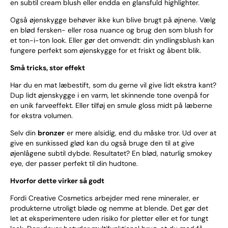
en subtil cream blush eller endda en glansfuld highlighter.
Også øjenskygge behøver ikke kun blive brugt på øjnene. Vælg
en blød fersken- eller rosa nuance og brug den som blush for
et ton-i-ton look. Eller gør det omvendt: din yndlingsblush kan
fungere perfekt som øjenskygge for et friskt og åbent blik.
Små tricks, stor effekt
Har du en mat læbestift, som du gerne vil give lidt ekstra kant?
Dup lidt øjenskygge i en varm, let skinnende tone ovenpå for
en unik farveeffekt. Eller tilføj en smule gloss midt på læberne
for ekstra volumen.
Selv din
bronzer
er mere alsidig, end du måske tror. Ud over at
give en sunkissed glød kan du også bruge den til at give
øjenlågene subtil dybde. Resultatet? En blød, naturlig smokey
eye, der passer perfekt til din hudtone.
Hvorfor dette virker så godt
Fordi Creative Cosmetics arbejder med rene mineraler, er
produkterne utroligt bløde og nemme at blende. Det gør det
let at eksperimentere uden risiko for pletter eller et for tungt