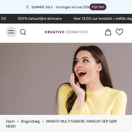
Kijk hier
SUMMER SALE - Kortingen tot wel 20%
 50
100% natuurlijke skincare
Voor 12:00 uur besteld = zelfde da
Hjem
>
Blogindlæg
>
SMARTE MULTITASKERE; MAKEUP, DER GØR
MERE!