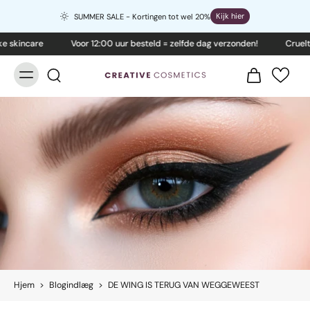
Kijk hier
SUMMER SALE - Kortingen tot wel 20%
 skincare
Voor 12:00 uur besteld = zelfde dag verzonden!
Cruelty
Hjem
>
Blogindlæg
>
DE WING IS TERUG VAN WEGGEWEEST